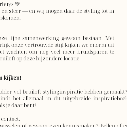
rhuys 💛⁠
 en sfeer — en wij mogen daar de styling tot in
uiskomen.
deze fijne samenwerking gewoon bestaan. Met
rlijk onze vertrouwde stijl kijken we enorm uit
et wachten om nog veel meer bruidsparen te
uiloft op deze bijzondere locatie.
m kijken!
BACK TO HOME PAGE
older vol bruiloft stylinginspiratie hebben gemaakt
ndt het allemaal in dit uitgebreide inspiratieboekj
ls je daar bent!
 contact.
twisselen of gewoon even kennismaken? Bellen of een