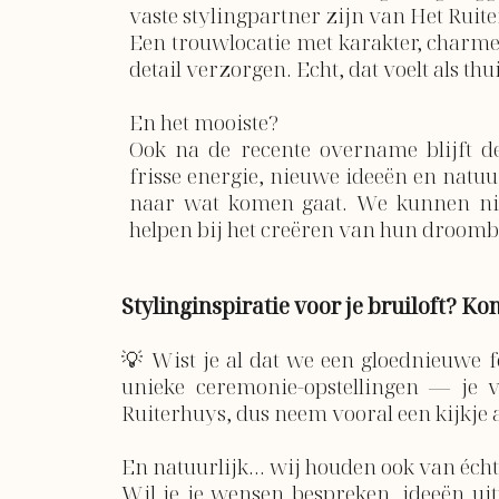
vaste stylingpartner zijn van Het Ruite
Een trouwlocatie met karakter, charme
detail verzorgen. Echt, dat voelt als th
En het mooiste?
Ook na de recente overname blijft 
frisse energie, nieuwe ideeën en natuu
naar wat komen gaat. We kunnen ni
helpen bij het creëren van hun droombr
Stylinginspiratie voor je bruiloft? Ko
💡 Wist je al dat we een gloednieuwe f
unieke ceremonie-opstellingen — je vi
Ruiterhuys, dus neem vooral een kijkje a
En natuurlijk… wij houden ook van écht
Wil je je wensen bespreken, ideeën ui